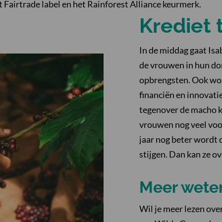
t Fairtrade label en het Rainforest Alliance keurmerk.
Krediet 
In de middag gaat Isab
de vrouwen in hun dor
opbrengsten. Ook wor
financiën en innovatie
tegenover de macho ko
vrouwen nog veel voo
jaar nog beter wordt 
stijgen. Dan kan ze ov
Meer wete
Wil je meer lezen ove