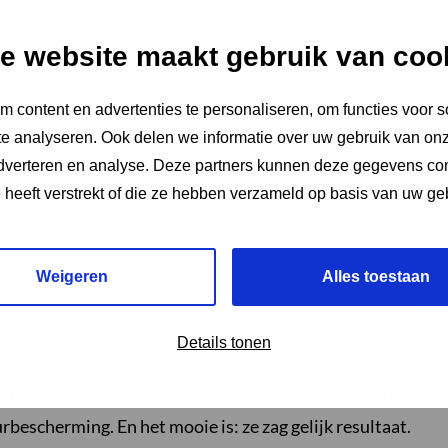
hout. Dan maakt ze haar kinderen wakker. Haar zoon is
gt veel van haar. Isabel is rond de 50 jaar en
e website maakt gebruik van coo
 content en advertenties te personaliseren, om functies voor s
s in februari afgerond. Toen moest er hard gewerkt
e analyseren. Ook delen we informatie over uw gebruik van onz
 avonds laat. Dit jaar was de oogst gelukkig beter dan
adverteren en analyse. Deze partners kunnen deze gegevens c
 ‘roya’, oftewel koffieroest. Dit is een schimmel die de
e heeft verstrekt of die ze hebben verzameld op basis van uw ge
lve oogst ging er door verloren.
Weigeren
Alles toestaan
e bel: er moesten nieuwe koffieplanten komen en daar
w- en Veeteeltcoöperaties in haar regio te hulp en
Details tonen
zen kwam de financiering voor dit project rond. Isabel
offieplanten. Ook kregen ze les om de grond beter te
rbescherming. En het mooie is: ze zag gelijk resultaat.