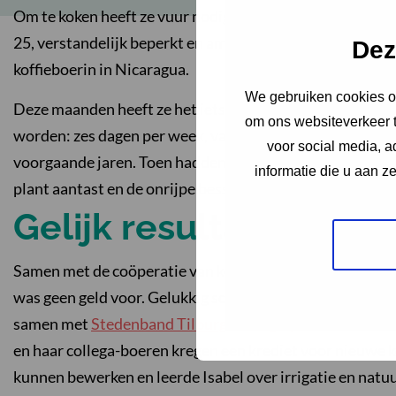
Om te koken heeft ze vuur nodig, daarvoor sprokkelt ze 
25, verstandelijk beperkt en amper aanspreekbaar. Hij ver
Dez
koffieboerin in Nicaragua.
We gebruiken cookies om
Deze maanden heeft ze het iets rustiger, want de oogst i
om ons websiteverkeer t
worden: zes dagen per week, van ’s ochtends vroeg tot ’s
voor social media, 
voorgaande jaren. Toen hadden haar koffieplanten last van
informatie die u aan z
plant aantast en de onrijpe bessen laat verdrogen. De ha
Gelijk resultaat
Samen met de coöperatie van koffieboeren trok ze aan d
was geen geld voor. Gelukkig schoot de Unie van Landbou
samen met
Stedenband Tilburg-Matagalpa
en Wilde Gan
en haar collega-boeren kregen een krediet voor nieuwe k
kunnen bewerken en leerde Isabel over irrigatie en natuu