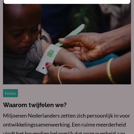
Lees
meer
over
Waarom
twijfelen
we?
Feiten
Waarom twijfelen we?
Miljoenen Nederlanders zetten zich persoonlijk in voor
ontwikkelingssamenwerking. Een ruime meerderheid
vindt het bovendien belangrijk dat onze overheid aan