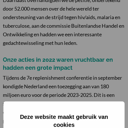
Daarnaast overhandigden we de petitie, ondertekend
door 52.000 mensen over de hele wereld ter
ondersteuning van de strijd tegen hiv/aids, malaria en
tuberculose, aan de commissie Buitenlandse Handel en
Ontwikkeling en hadden we een interessante
gedachtewisseling met hun leden.
Onze acties in 2022 waren vruchtbaar en
hadden een grote impact
Tijdens de 7e replenishment conferentie in september
kondigde Nederland een toezegging aan van 180
miljoen euro voor de periode 2023-2025. Dit is een
stijging van 15% ten opzichte van de toezegging van de
6e replenishment, die betrekking had op de vorige
Deze website maakt gebruik van
periode. Samen met onze jongerenambassadeurs en
cookies