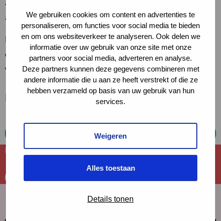
andere organisaties zijn we klaar om in de toekomst
We gebruiken cookies om content en advertenties te
actie te ondernemen!
personaliseren, om functies voor social media te bieden
en om ons websiteverkeer te analyseren. Ook delen we
Mooie, bijzondere en impactvolle verhalen van mensen
informatie over uw gebruik van onze site met onze
en organisaties die zich inzetten voor een mooiere
partners voor social media, adverteren en analyse.
wereld.
Deze partners kunnen deze gegevens combineren met
andere informatie die u aan ze heeft verstrekt of die ze
hebben verzameld op basis van uw gebruik van hun
Meer weten?
services.
Klik hier!
Weigeren
Deel dit verhaal
Alles toestaan
Deel
Deel
Deel
Deel
Deel
Meest recente verhalen
via
via
via
via
via
Details tonen