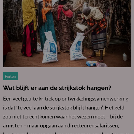
over
Wat
blijft
er
aan
de
strijkstok
hangen?
Feiten
Wat blijft er aan de strijkstok hangen?
Een veel geuite kritiek op ontwikkelingssamenwerking
is dat ‘te veel aan de strijkstok blijft hangen’. Het geld
zou niet terechtkomen waar het wezen moet – bij de
armsten – maar opgaan aan directeurensalarissen,