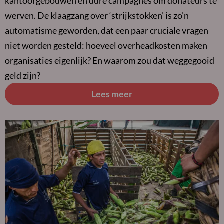
kantoorgebouwen en dure campagnes om donateurs te
werven. De klaagzang over ‘strijkstokken’ is zo’n
automatisme geworden, dat een paar cruciale vragen
niet worden gesteld: hoeveel overheadkosten maken
organisaties eigenlijk? En waarom zou dat weggegooid
geld zijn?
Lees meer
Lees
meer
over
Wat
heeft
Nederland
aan
ontwikkelingssamenwerking?